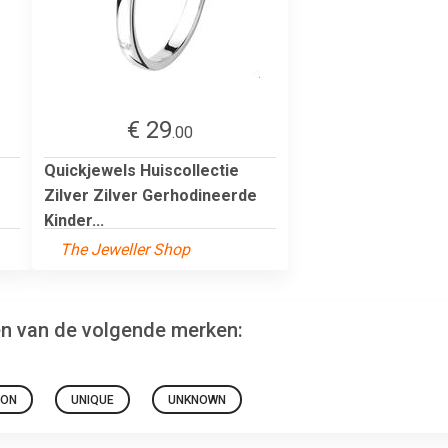
€ 29
.00
Quickjewels Huiscollectie
Zilver Zilver Gerhodineerde
Kinder...
The Jeweller Shop
den van de volgende merken:
ION
UNIQUE
UNKNOWN