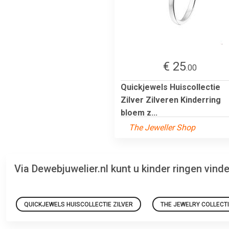
€ 25
.00
Quickjewels Huiscollectie
Zilver Zilveren Kinderring
bloem z...
The Jeweller Shop
Via Dewebjuwelier.nl kunt u kinder ringen vin
QUICKJEWELS HUISCOLLECTIE ZILVER
THE JEWELRY COLLECT